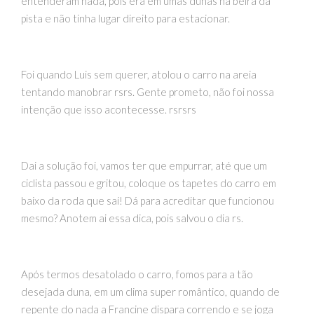
entenderam nada, pois era em umas dunas na beira da
pista e não tinha lugar direito para estacionar.
Foi quando Luis sem querer, atolou o carro na areia
tentando manobrar rsrs. Gente prometo, não foi nossa
intenção que isso acontecesse. rsrsrs
Dai a solução foi, vamos ter que empurrar, até que um
ciclista passou e gritou, coloque os tapetes do carro em
baixo da roda que saí! Dá para acreditar que funcionou
mesmo? Anotem ai essa dica, pois salvou o dia rs.
Após termos desatolado o carro, fomos para a tão
desejada duna, em um clima super romântico, quando de
repente do nada a Francine dispara correndo e se joga