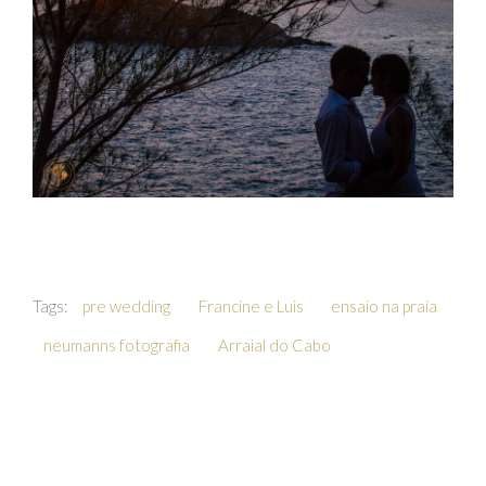
Tags:
pre wedding
Francine e Luis
ensaio na praia
neumanns fotografia
Arraial do Cabo