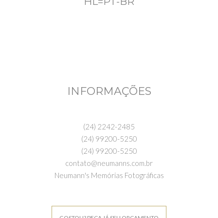
HL=PT-BR
INFORMAÇÕES
(24) 2242-2485
(24) 99200-5250
(24) 99200-5250
contato@neumanns.com.br
Neumann's Memórias Fotográficas
GOSTOU? PEÇA JÁ SEU ORÇAMENTO